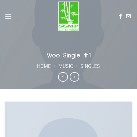
Skip
to
content
Woo Single #1
HOME
/
MUSIC
/
SINGLES